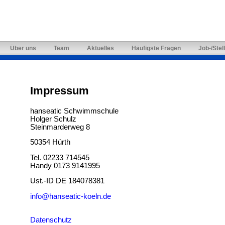
Über uns
Team
Aktuelles
Häufigste Fragen
Job-/Ste
Impressum
hanseatic Schwimmschule
Holger Schulz
Steinmarderweg 8
50354 Hürth
Tel. 02233 714545
Handy 0173 9141995
Ust.-ID DE 184078381
info@hanseatic-koeln.de
Datenschutz